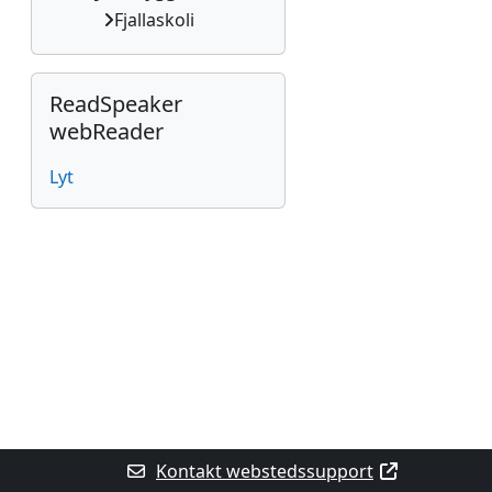
Fjallaskoli
Skip ReadSpeaker webReader
ReadSpeaker
webReader
Lyt
Kontakt webstedssupport