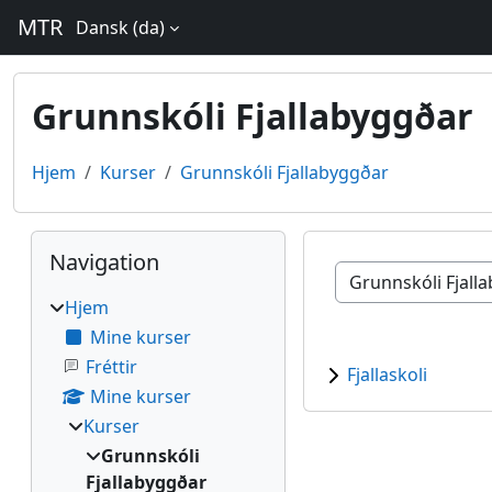
Gå til hovedindhold
MTR
Dansk ‎(da)‎
Grunnskóli Fjallabyggðar
Hjem
Kurser
Grunnskóli Fjallabyggðar
Blokke
Skip Navigation
Navigation
Kursuskategorier
Hjem
Mine kurser
Fréttir
Fjallaskoli
Mine kurser
Kurser
Grunnskóli
Fjallabyggðar